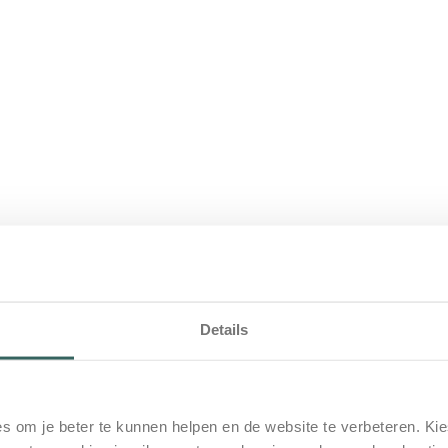
twerk
uisregels.
Lees onze huisregels hier.
check-out en sleutelafgifte
Details
r het parkeren.
s om je beter te kunnen helpen en de website te verbeteren. Kie