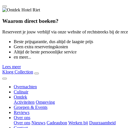
Waarom direct boeken?
Reserveert je jouw verblijf via onze website of rechtstreeks bij de rece
Beste prijsgarantie, dus altijd de laagste prijs
Geen extra reserveringskosten
Altijd de beste persoonlijke service
en meer...
Lees meer
Kloeg Collection
Overnachten
Culinair
Ontdek
Activiteiten
Omgeving
Groepen & Events
Reviews
Over ons
Over ons
Nieuws
Cadeaubon
Werken bij
Duurzaamheid
Contact