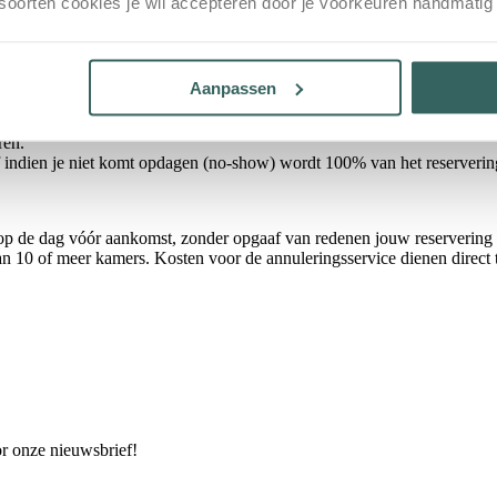
 soorten cookies je wil accepteren door je voorkeuren handmatig
Afhankelijk van het aantal gasten serveren wij ontbijt aan boord. Mocht h
Aanpassen
ren.
f indien je niet komt opdagen (no-show) wordt 100% van het reserverin
r op de dag vóór aankomst, zonder opgaaf van redenen jouw reservering 
van 10 of meer kamers. Kosten voor de annuleringsservice dienen direct
or onze nieuwsbrief!