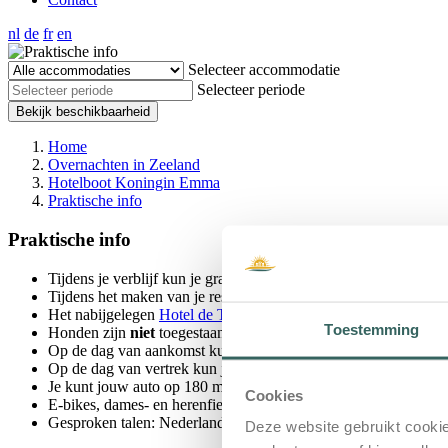
nl
de
fr
en
Selecteer accommodatie
Selecteer periode
Bekijk beschikbaarheid
Home
Overnachten in Zeeland
Hotelboot Koningin Emma
Praktische info
Praktische info
Tijdens je verblijf kun je gratis gebruik maken van het WiFi ne
Tijdens het maken van je reservering, ga je akkoord met onze h
Het nabijgelegen
Hotel de Timmerfabriek
verzorgt de check-in, 
Toestemming
Honden zijn
niet
toegestaan
Op de dag van aankomst kun je vanaf 15:00 uur inchecken
Op de dag van vertrek kun je tot uiterlijk 11:00 uur uitchecken
Je kunt jouw auto op 180 meter afstand parkeren.
Lees meer ove
Cookies
E-bikes, dames- en herenfietsen te huur (met 7 versnellingen)
Gesproken talen: Nederlands, Duits, Frans en Engels
Deze website gebruikt cookie