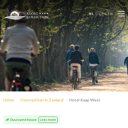
NL
DE
FR
EN
Home
Overnachten in Zeeland
Hotel Kaap West
Duurzame keuze
Lees meer