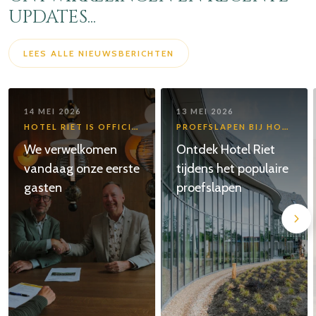
UPDATES...
LEES ALLE NIEUWSBERICHTEN
14 MEI 2026
13 MEI 2026
HOTEL RIET IS OFFICIEEL OPEN!
PROEFSLAPEN BIJ HOTEL RIET
We verwelkomen
Ontdek Hotel Riet
vandaag onze eerste
tijdens het populaire
gasten
proefslapen