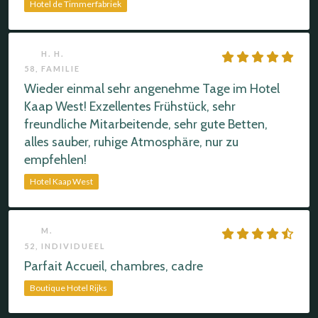
Hotel de Timmerfabriek
H. H.
58,
FAMILIE
Wieder einmal sehr angenehme Tage im Hotel
Kaap West! Exzellentes Frühstück, sehr
freundliche Mitarbeitende, sehr gute Betten,
alles sauber, ruhige Atmosphäre, nur zu
empfehlen!
Hotel Kaap West
M.
52,
INDIVIDUEEL
Parfait Accueil, chambres, cadre
Boutique Hotel Rijks