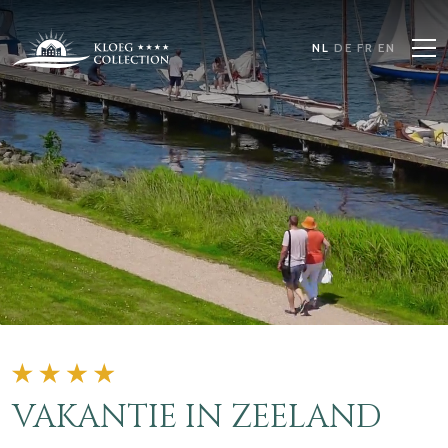
NL
DE
FR
EN
VAKANTIE IN ZEELAND