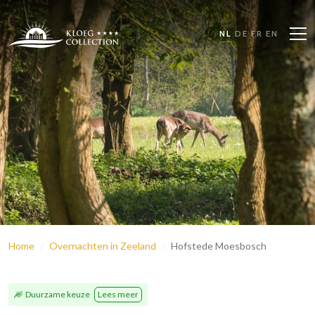
NL
DE
FR
EN
Home
Overnachten in Zeeland
Hofstede Moesbosch
Duurzame keuze
Lees meer