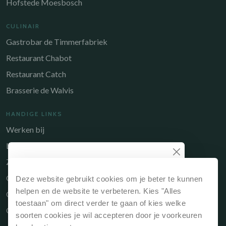
Hofstede Moesbosch
CULINAIR
Gastrobar de Timmerfabriek
Restaurant Chabot
Restaurant Catch
Brasserie de Walvis
HANDIGE LINKS
Werken bij
Long-Stay
Zakelijk
Waarom direct boeken?
Owners Portal
Deze website gebruikt cookies om je beter te kunnen
Reserveert je jouw verblijf via onze website of
helpen en de website te verbeteren. Kies "Alles
Cadeaubon
rechtstreeks bij de receptie dan is dit
altijd het
toestaan" om direct verder te gaan of kies welke
Contact
voordeligst
.
soorten cookies je wil accepteren door je voorkeuren