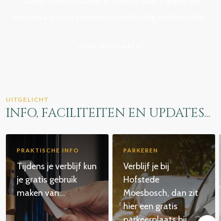
Chabot is het restaurant in Dishoek waar je geniet van
heerlijke à la carte gerechten en vakkundig gastheerschap.
MEER INFORMATIE
UITGELICHT
INFO, FACILITEITEN EN UPDATES...
PRAKTISCHE INFO
PARKEREN
Tijdens je verblijf kun
Verblijf je bij
je gratis gebruik
Hofstede
maken van...
Moesbosch, dan zit
hier een gratis
parkeerplaats bij