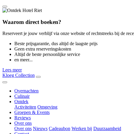
Waarom direct boeken?
Reserveert je jouw verblijf via onze website of rechtstreeks bij de rece
Beste prijsgarantie, dus altijd de laagste prijs
Geen extra reserveringskosten
Altijd de beste persoonlijke service
en meer...
Lees meer
Kloeg Collection
Overnachten
Culinair
Ontdek
Activiteiten
Omgeving
Groepen & Events
Reviews
Over ons
Over ons
Nieuws
Cadeaubon
Werken bij
Duurzaamheid
Contact