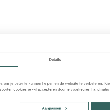
Details
arkeerplaats bij het hotel.
s om je beter te kunnen helpen en de website te verbeteren. Kie
tzondering van wanneer je ons
zes-persoons Appartement
heeft gereserve
 soorten cookies je wil accepteren door je voorkeuren handmatig
af
16:00 uur t/m de dag van vertrek
tot
10:00 uur.
d. In de regel is er altijd plaats voor onze hotelgasten, maar het kan 
 op een later moment op onze parkeerplaats plaatsen
ragen wij je om je auto recht in de daarvoor bestemde parkeervakken t
Aanpassen