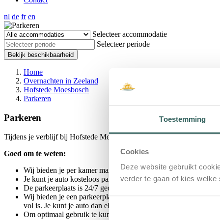
nl
de
fr
en
Selecteer accommodatie
Selecteer periode
Bekijk beschikbaarheid
Home
Overnachten in Zeeland
Hofstede Moesbosch
Parkeren
Parkeren
Toestemming
Tijdens je verblijf bij Hofstede Moesbosch beschik je over een gratis p
Cookies
Goed om te weten:
Deze website gebruikt cookie
Wij bieden je per kamer maximaal 1 parkeerplaats aan. Met ui
verder te gaan of kies welke
Je kunt je auto kosteloos parkeren op de dag van aankomst
van
De parkeerplaats is 24/7 geopend.
Wij bieden je een parkeerplaats aan op basis van beschikbaarhei
vol is. Je kunt je auto dan elders parkeren en indien wenselijk
Om optimaal gebruik te kunnen maken van onze parkeerplaatsen v