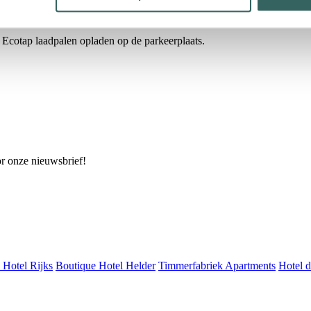
de Ecotap laadpalen opladen op de parkeerplaats.
or onze nieuwsbrief!
 Hotel Rijks
Boutique Hotel Helder
Timmerfabriek Apartments
Hotel 