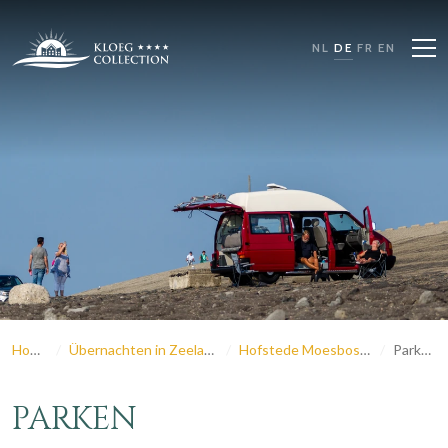
NL
DE
FR
EN
Home
Übernachten in Zeeland
Hofstede Moesbosch
Parken
PARKEN