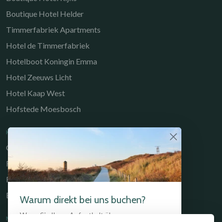
Boutique Hotel Helder
Timmerfabriek Apartments
Hotel de Timmerfabriek
Hotelboot Koningin Emma
Hotel Zeeuws Licht
Hotel Kaap West
Hofstede Moesbosch
KULINARISCHE
Gastrobar de Timmerfabriek
Restaurant Chabot
Restaurant Catch
Brasserie de Walvis
Warum direkt bei uns buchen?
Wenn Sie Ihren Aufenthalt über unsere
NÜTZLICHE LINKS