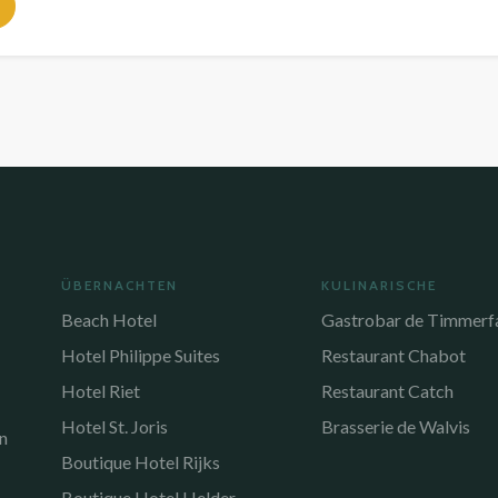
ÜBERNACHTEN
KULINARISCHE
Beach Hotel
Gastrobar de Timmerf
Hotel Philippe Suites
Restaurant Chabot
Hotel Riet
Restaurant Catch
Hotel St. Joris
Brasserie de Walvis
n
Boutique Hotel Rijks
Boutique Hotel Helder