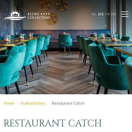
NL
DE
FR
EN
Home
Kulinarisches
Restaurant Catch
RESTAURANT CATCH