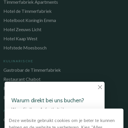
Timmerfabriek Apartments
Hotel de Timmerfabriek
Hotelboot Koningin Emma
Hotel Zeeuws Licht
Hotel Kaap West
Hofstede Moesbosch
KULINARISCHE
Gastrobar de Timmerfabriek
Restaurant Chabot
Restaurant Catch
Brasserie de Walvis
Warum direkt bei uns buchen?
Wenn Sie Ihren Aufenthalt über unsere
NÜTZLICHE LINKS
Website, über die Website des Hotels oder
Owners Portal
Deze website gebruikt cookies om je beter te kunnen
direkt an der Rezeption buchen, ist das immer
der günstigste Weg.
Wir garantieren den
helpen en de website te verbeteren. Kies "Alles