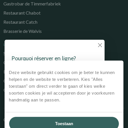
Gastrobar de Timmerfabriek
Restaurant Chabot
Restaurant Catch
Brasserie de Walvis
LIENS UTILES
Séjourner
Pourquoi réserver en ligne?
Culinaire
Si vous réservez votre séjour via notre site web
Environs
Deze website gebruikt cookies om je beter te kunnen
ou directement à la réception, c'est toujours
l'option la moins chère.
helpen en de website te verbeteren. Kies "Alles
Owners Portal
toestaan" om direct verder te gaan of kies welke
Contact
Garantie du meilleur prix, donc toujours le
soorten cookies je wil accepteren door je voorkeuren
prix le moins cher
handmatig aan te passen.
Pas de frais de réservation
supplémentaires
Possibilité de réserver des arrangements
Copyright © 2026 Kloeg Collection
favorables
Toestaan
et plus encore...