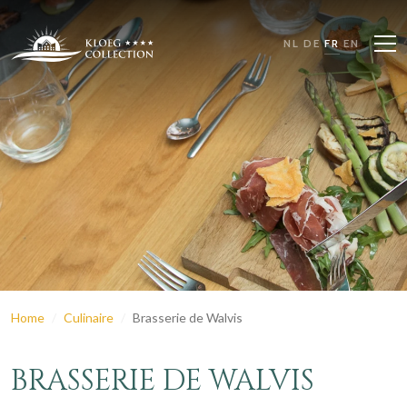
NL
DE
FR
EN
Home
Culinaire
Brasserie de Walvis
BRASSERIE DE WALVIS