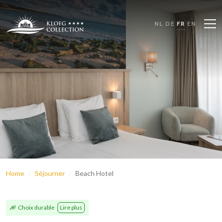
NL
DE
FR
EN
Home
Séjourner
Beach Hotel
Choix durable
Lire plus