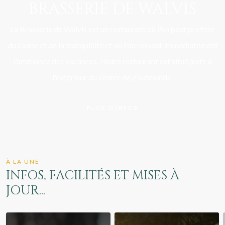
BRASSERIE DE WALVIS
La Brasserie de Walvis est un restaurant où l'on peut profiter
du calme et de la tranquillité et où l'on ressent immédiatement
l'ambiance des vacances. Notre restaurant est situé juste à
l'extérieur du centre de Zoutelande.
PLUS D'INFOS
À LA UNE
INFOS, FACILITÉS ET MISES À
JOUR...