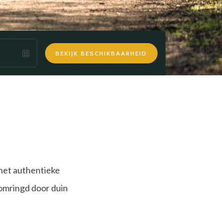
BEKIJK BESCHIKBAARHEID
het authentieke
omringd door duin