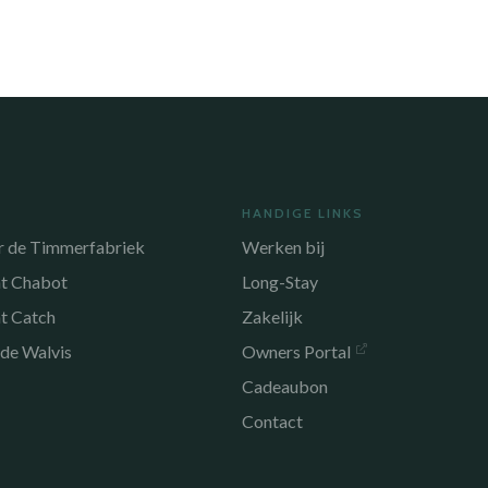
HANDIGE LINKS
r de Timmerfabriek
Werken bij
nt Chabot
Long-Stay
t Catch
Zakelijk
 de Walvis
Owners Portal
Cadeaubon
Contact