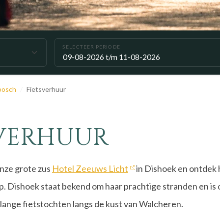
SELECTEER PERIODE
bosch
Fietsverhuur
SVERHUUR
onze grote zus
Hotel Zeeuws Licht
in Dishoek en ontdek 
 Dishoek staat bekend om haar prachtige stranden en is 
 lange fietstochten langs de kust van Walcheren.