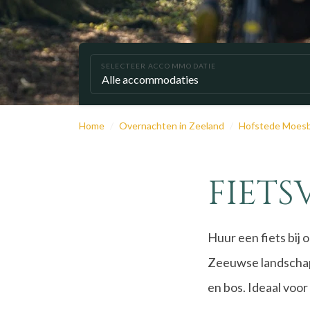
SELECTEER ACCOMMODATIE
Home
Overnachten in Zeeland
Hofstede Moes
FIET
Huur een fiets bij 
Zeeuwse landschap.
en bos. Ideaal voor