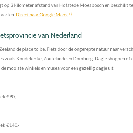
igt op 3 kilometer afstand van Hofstede Moesbosch en beschikt te
kaarten.
Direct naar Google Maps.
fietsprovincie van Nederland
 Zeeland de place to be. Fiets door de ongerepte natuur naar versch
jes zoals Koudekerke, Zoutelande en Domburg. Dagje shoppen of cu
 de mooiste winkels en musea voor een gezellig dagje uit.
eek €90,-
eek €140,-