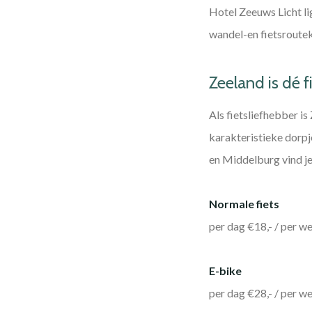
Hotel Zeeuws Licht l
wandel-en fietsroute
Zeeland is dé 
Als fietsliefhebber is
karakteristieke dorp
en Middelburg vind je
Normale fiets
per dag €18,- / per w
E-bike
per dag €28,- / per w