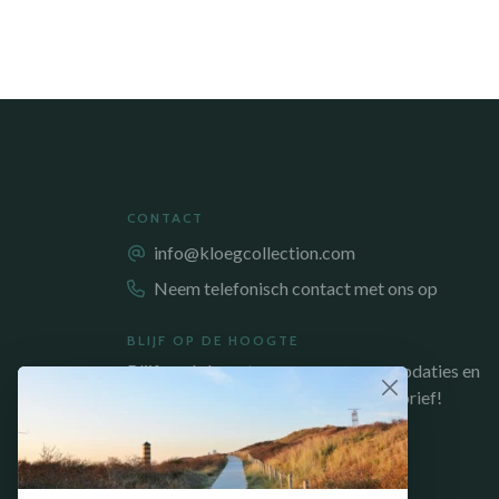
CONTACT
info@kloegcollection.com
Neem telefonisch contact met ons op
BLIJF OP DE HOOGTE
Blijf op de hoogte van onze accommodaties en
acties, meld je aan voor onze nieuwsbrief!
AANMELDEN NIEUWSBRIEF