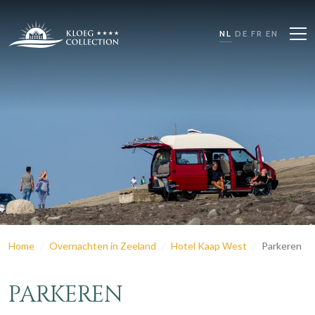
NL
DE
FR
EN
Home
Overnachten in Zeeland
Hotel Kaap West
Parkeren
PARKEREN