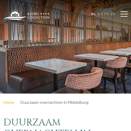
NL
DE
FR
EN
Home
Duurzaam overnachten in Middelburg
DUURZAAM