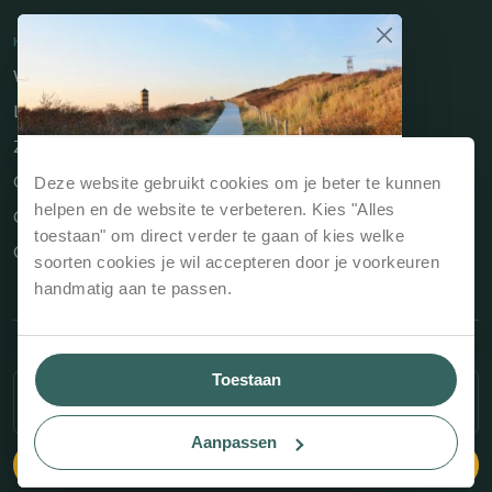
HANDIGE LINKS
Werken bij
Long-Stay
Zakelijk
Waarom direct boeken?
Owners Portal
Deze website gebruikt cookies om je beter te kunnen
Reserveert je jouw verblijf via onze website of
helpen en de website te verbeteren. Kies "Alles
Cadeaubon
rechtstreeks bij de receptie dan is dit
altijd het
toestaan" om direct verder te gaan of kies welke
Contact
voordeligst
.
soorten cookies je wil accepteren door je voorkeuren
handmatig aan te passen.
Beste prijsgarantie, dus altijd de laagste
prijs
Geen extra reserveringskosten
Copyright © 2026 Kloeg Collection
Privacy
Altijd de beste persoonlijke service
Toestaan
SELECTEER ACCOMMODATIE
SELECTEER PERIODE
en meer...
Algemene voorwaarden
Huisregels
Aanpassen
LEES MEER
Website: Recranet
BEKIJK BESCHIKBAARHEID