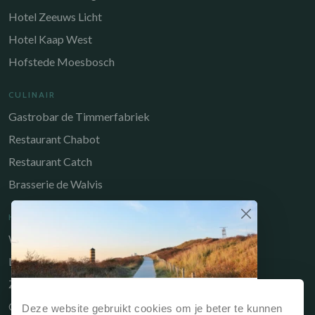
Hotel Zeeuws Licht
Hotel Kaap West
Hofstede Moesbosch
CULINAIR
Gastrobar de Timmerfabriek
Restaurant Chabot
Restaurant Catch
Brasserie de Walvis
HANDIGE LINKS
Werken bij
Long-Stay
Zakelijk
Waarom direct boeken?
Owners Portal
Deze website gebruikt cookies om je beter te kunnen