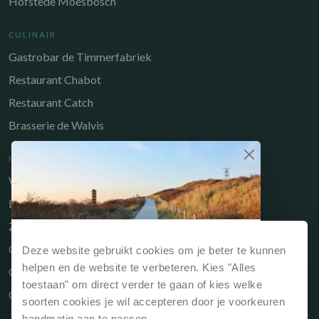
Hofstede Moesbosch
CULINAIR
Gastrobar de Timmerfabriek
Restaurant Chabot
Restaurant Catch
Brasserie de Walvis
HANDIGE LINKS
Werken bij
Long-Stay
Zakelijk
Waarom direct boeken?
Owners Portal
Deze website gebruikt cookies om je beter te kunnen
Reserveert je jouw verblijf via onze website of
helpen en de website te verbeteren. Kies "Alles
Cadeaubon
rechtstreeks bij de receptie dan is dit
altijd het
toestaan" om direct verder te gaan of kies welke
Contact
voordeligst
.
soorten cookies je wil accepteren door je voorkeuren
handmatig aan te passen.