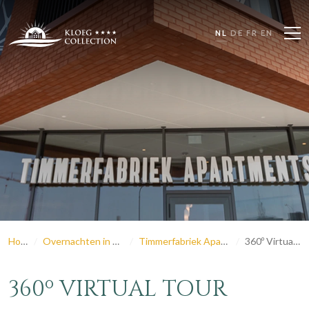
NL
DE
FR
EN
Home
Overnachten in Zeeland
Timmerfabriek Apartments
360º Virtual Tour
360º VIRTUAL TOUR