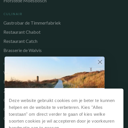
Hofstede Moesbosch
CULINAIR
Gastrobar de Timmerfabriek
Restaurant Chabot
Restaurant Catch
Brasserie de Walvis
HANDIGE LINKS
Werken bij
Long-Stay
Zakelijk
Waarom direct boeken?
Owners Portal
Deze website gebruikt cookies om je beter te kunnen
Reserveert je jouw verblijf via onze website of
helpen en de website te verbeteren. Kies "Alles
Cadeaubon
rechtstreeks bij de receptie dan is dit
altijd het
toestaan" om direct verder te gaan of kies welke
Contact
voordeligst
.
soorten cookies je wil accepteren door je voorkeuren
handmatig aan te passen.