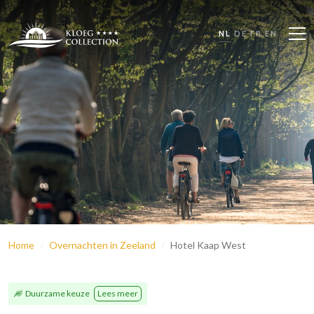
NL
DE
FR
EN
Home
Overnachten in Zeeland
Hotel Kaap West
Duurzame keuze
Lees meer