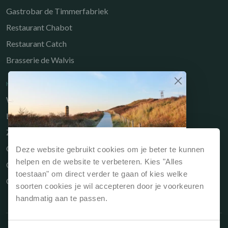
Gastrobar de Timmerfabriek
Restaurant Chabot
Restaurant Catch
Brasserie de Walvis
HANDIGE LINKS
Werken bij
Long-Stay
Zakelijk
Waarom direct boeken?
Owners Portal
Deze website gebruikt cookies om je beter te kunnen
Reserveert je jouw verblijf via onze website of
helpen en de website te verbeteren. Kies "Alles
Cadeaubon
rechtstreeks bij de receptie dan is dit
altijd het
toestaan" om direct verder te gaan of kies welke
Contact
voordeligst
.
soorten cookies je wil accepteren door je voorkeuren
handmatig aan te passen.
Beste prijsgarantie, dus altijd de laagste
prijs
Geen extra reserveringskosten