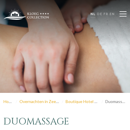
NL
DE
FR
EN
Home
Overnachten in Zeeland
Boutique Hotel Rijks
Duomassage
DUOMASSAGE