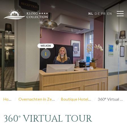
NL
DE
FR
EN
Home
Overnachten in Zeeland
Boutique Hotel Rijks
360° Virtual Tour
360° VIRTUAL TOUR