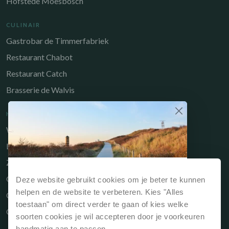
Hofstede Moesbosch
CULINAIR
Gastrobar de Timmerfabriek
Restaurant Chabot
Restaurant Catch
Brasserie de Walvis
HANDIGE LINKS
Werken bij
Long-Stay
Zakelijk
Waarom direct boeken?
Owners Portal
Deze website gebruikt cookies om je beter te kunnen
Reserveert je jouw verblijf via onze website of
helpen en de website te verbeteren. Kies "Alles
Cadeaubon
rechtstreeks bij de receptie dan is dit
altijd het
toestaan" om direct verder te gaan of kies welke
Contact
voordeligst
.
soorten cookies je wil accepteren door je voorkeuren
handmatig aan te passen.