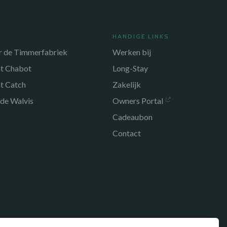
HANDIGE LINKS
r de Timmerfabriek
Werken bij
nt Chabot
Long-Stay
t Catch
Zakelijk
 de Walvis
Owners Portal
Cadeaubon
Contact