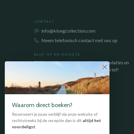
CONTACT
info@kloegcollection.com
Neem telefonisch contact met ons op
BLIJF OP DE HOOGTE
Blijf op de hoogte van onze accommodaties en
acties, meld je aan voor onze nieuwsbrief!
AANMELDEN NIEUWSBRIEF
Waarom direct boeken?
Reserveert je jouw verblijf via onze website of
rechtstreeks bij de receptie dan is dit
altijd het
voordeligst
.