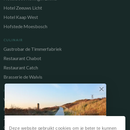
Hotel Zeeuws Licht
Hotel Kaap West
Hofstede Moesbosch
CULINAIR
Gastrobar de Timmerfabriek
Restaurant Chabot
Restaurant Catch
Brasserie de Walvis
HANDIGE LINKS
Werken bij
Long-Stay
Zakelijk
Waarom direct boeken?
Owners Portal
Deze website gebruikt cookies om je beter te kunnen