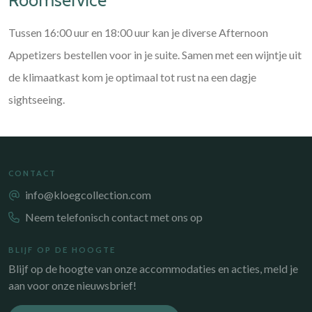
Tussen 16:00 uur en 18:00 uur kan je diverse Afternoon
Appetizers bestellen voor in je suite. Samen met een wijntje uit
de klimaatkast kom je optimaal tot rust na een dagje
sightseeing.
CONTACT
info@kloegcollection.com
Neem telefonisch contact met ons op
BLIJF OP DE HOOGTE
Blijf op de hoogte van onze accommodaties en acties, meld je
aan voor onze nieuwsbrief!