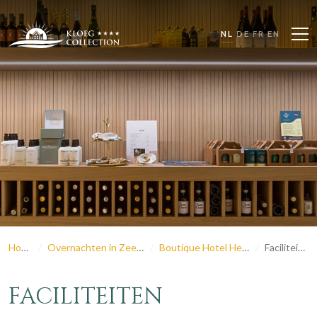
NL
DE
FR
EN
Home
Overnachten in Zeeland
Boutique Hotel Helder
Faciliteiten
FACILITEITEN