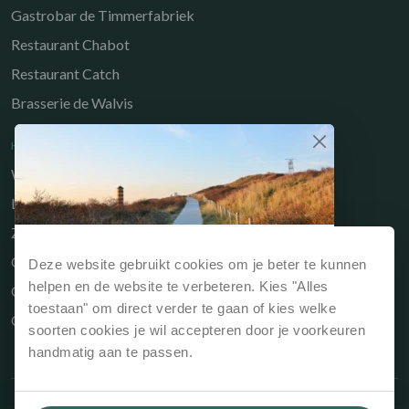
Gastrobar de Timmerfabriek
Restaurant Chabot
Restaurant Catch
Brasserie de Walvis
HANDIGE LINKS
Werken bij
Long-Stay
Zakelijk
Waarom direct boeken?
Owners Portal
Deze website gebruikt cookies om je beter te kunnen
Reserveert je jouw verblijf via onze website of
helpen en de website te verbeteren. Kies "Alles
Cadeaubon
rechtstreeks bij de receptie dan is dit
altijd het
toestaan" om direct verder te gaan of kies welke
Contact
voordeligst
.
soorten cookies je wil accepteren door je voorkeuren
handmatig aan te passen.
Beste prijsgarantie, dus altijd de laagste
prijs
Geen extra reserveringskosten