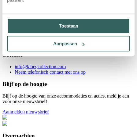
passen.
Maximale bestandsgrootte: 2MB.
*
Bericht
Toestaan
Beschermd door Google reCAPTCHA.
Privacybeleid
en
gebruiksvoorwaarden
zijn van toepassing.
Versturen
Aanpassen
Contact
info@kloegcollection.com
Neem telefonisch contact met ons op
Blijf op de hoogte
Blijf op de hoogte van onze accommodaties en acties, meld je aan
voor onze nieuwsbrief!
Aanmelden nieuwsbrief
Overnachten