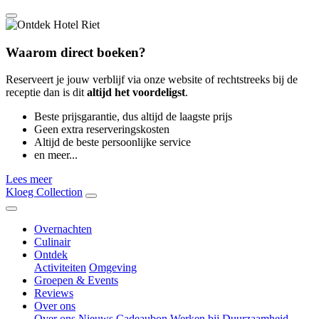
Waarom direct boeken?
Reserveert je jouw verblijf via onze website of rechtstreeks bij de
receptie dan is dit
altijd het voordeligst
.
Beste prijsgarantie, dus altijd de laagste prijs
Geen extra reserveringskosten
Altijd de beste persoonlijke service
en meer...
Lees meer
Kloeg Collection
Overnachten
Culinair
Ontdek
Activiteiten
Omgeving
Groepen & Events
Reviews
Over ons
Over ons
Nieuws
Cadeaubon
Werken bij
Duurzaamheid