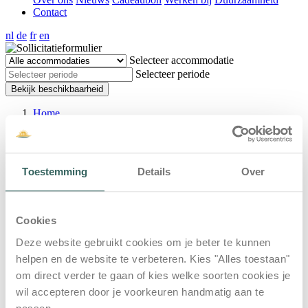
Contact
nl
de
fr
en
Selecteer accommodatie
Selecteer periode
Bekijk beschikbaarheid
Home
Vacatures
Sollicitatieformulier
Sollicitatieformulier
Toestemming
Details
Over
*
Functie
Cookies
*
Volledige naam
*
Deze website gebruikt cookies om je beter te kunnen
E-mailadres
Telefoonnummer
helpen en de website te verbeteren. Kies "Alles toestaan"
*
om direct verder te gaan of kies welke soorten cookies je
Upload je motivatiebrief
Maximale bestandsgrootte: 2MB.
wil accepteren door je voorkeuren handmatig aan te
*
Upload je CV