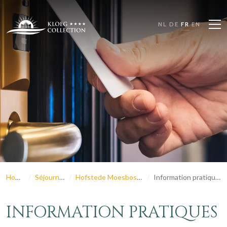
NL
DE
FR
EN
Home
Séjourner
Hofstede Moesbosch
Information pratiques
INFORMATION PRATIQUES