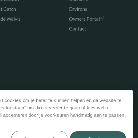
nt Catch
Environs
 de Walvis
Owners Portal
Contact
t cookies om je beter te kunnen helpen en de website te
les toestaan" om direct verder te gaan of kies welke
il accepteren door je voorkeuren handmatig aan te passen.