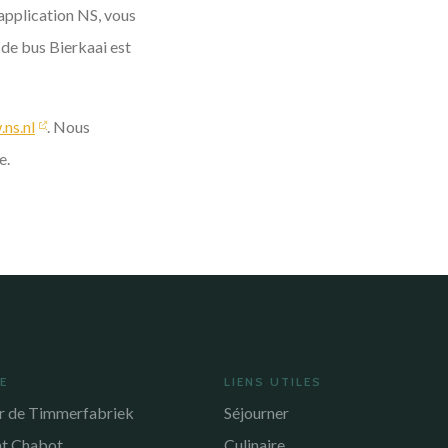
'application NS, vous
 de bus Bierkaai est
ns.nl
. Nous
e.
RE
LIENS UTILES
r de Timmerfabriek
Séjourner
nt Chabot
Culinaire