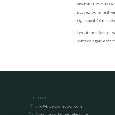
environ 10 minutes à p
pouvez facilement véri
également à 6 minutes 
Les informations de v
sommes également heur
CONTACT
info@kloegcollection.com
Nous contacter par téléphone