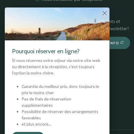
RESTEZ INFORMÉ
Restez au courant de nos hébergements et
promotions, inscrivez-vous à notre newsletter!
S'ABONNER À NOTRE LETTRE D'INFO
Pourquoi réserver en ligne?
Si vous réservez votre séjour via notre site web
ou directement à la réception, c'est toujours
l'option la moins chère.
Garantie du meilleur prix, donc toujours le
prix le moins cher
Pas de frais de réservation
supplémentaires
Possibilité de réserver des arrangements
favorables
et plus encore...