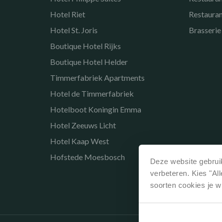
Hotel Riet
Restaura
Hotel St. Joris
Brasserie
Boutique Hotel Rijks
Boutique Hotel Helder
Timmerfabriek Apartments
Hotel de Timmerfabriek
Hotelboot Koningin Emma
Hotel Zeeuws Licht
Hotel Kaap West
Hofstede Moesbosch
Deze website gebruik
verbeteren. Kies "Al
soorten cookies je w