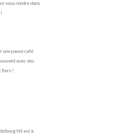
uvez vous rendre dans
 !
ur une pause café
t souvent avec des
 fiers !
ddelburg NS est à