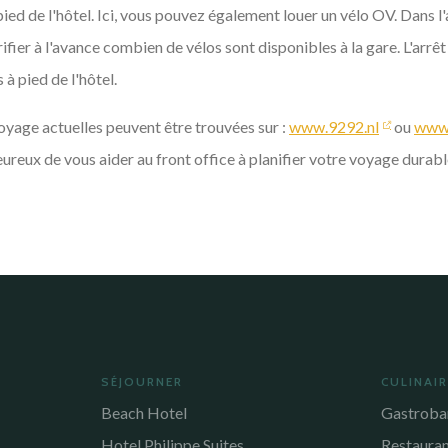
ied de l'hôtel. Ici, vous pouvez également louer un vélo OV. Dans l
fier à l'avance combien de vélos sont disponibles à la gare. L'arrêt
à pied de l'hôtel.
oyage actuelles peuvent être trouvées sur :
www.9292.nl
ou
www.
eux de vous aider au front office à planifier votre voyage durabl
SÉJOURNER
CULINAI
Beach Hotel
Gastroba
Hotel Philippe Suites
Restaura