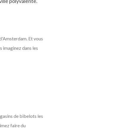
ille polyvalente.
é d'Amsterdam. Et vous
 imaginez dans les
asins de bibelots les
imez faire du