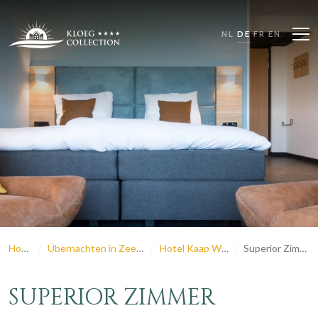
NL
DE
FR
EN
Home
Übernachten in Zeeland
Hotel Kaap West
Superior Zimmer
SUPERIOR ZIMMER