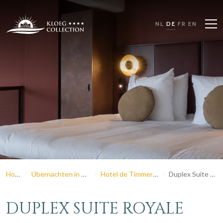
NL
DE
FR
EN
Home
Übernachten in Zeeland
Hotel de Timmerfabriek
Duplex Suite Royale
DUPLEX SUITE ROYALE