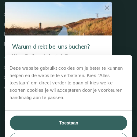
KULINARISCHE
Gastrobar de Timmerfabriek
Restaurant Chabot
Restaurant Catch
Brasserie de Walvis
Warum direkt bei uns buchen?
Wenn Sie Ihren Aufenthalt über unsere
NÜTZLICHE LINKS
Website, über die Website des Hotels oder
Owners Portal
Deze website gebruikt cookies om je beter te kunnen
direkt an der Rezeption buchen, ist das immer
der günstigste Weg.
Wir garantieren den
helpen en de website te verbeteren. Kies "Alles
Geschenkgutschein
besten Preis und den besten Service.
toestaan" om direct verder te gaan of kies welke
Allgemeine Geschäftsbedingungen
soorten cookies je wil accepteren door je voorkeuren
Bestpreisgarantie, immer der günstigste
handmatig aan te passen.
Preis
Keine zusätzlichen Reservierungskosten
Die Möglichkeit günstige Arrangements zu
Copyright © 2026 Kloeg Collection
buchen
Toestaan
ZEITRAUM WÄHLEN
und mehr...
Allgemeine Geschäftsbedingungen
Hausordung