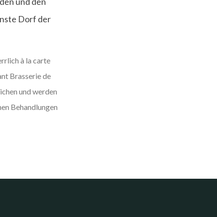
nden und den
nste Dorf der
rlich à la carte
ant Brasserie de
eichen und werden
chen Behandlungen