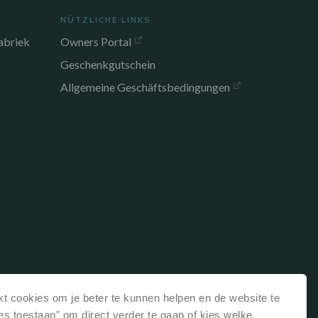
NÜTZLICHE LINKS
abriek
Owners Portal
Geschenkgutschein
Allgemeine Geschäftsbedingungen
t cookies om je beter te kunnen helpen en de website te
les toestaan" om direct verder te gaan of kies welke