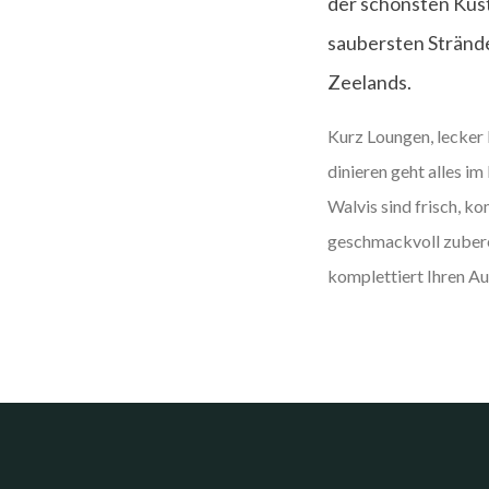
der schönsten Küs
saubersten Strände
Zeelands.
Kurz Loungen, lecker 
dinieren geht alles i
Walvis sind frisch, 
geschmackvoll zubere
komplettiert Ihren Au