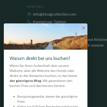
KONTAKT
info@kloegcollection.com
Kontakt per Telefon
BLEIBEN SIE INFORMIERT
Bleiben Sie über unsere Unterkünfte und Aktione
auf dem Laufenden. Melden Sie sich für unseren
Newsletter an!
Warum direkt bei uns buchen?
NEWSLETTER ANMELDUNG
Wenn Sie Ihren Aufenthalt über unsere
Website, über die Website des Hotels oder
direkt an der Rezeption buchen, ist das immer
der günstigste Weg.
Wir garantieren den
besten Preis und den besten Service.
Bestpreisgarantie, immer der günstigste
Preis
Keine zusätzlichen Reservierungskosten