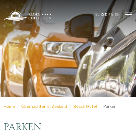
NL
DE
FR
EN
Home
Übernachten in Zeeland
Beach Hotel
Parken
PARKEN