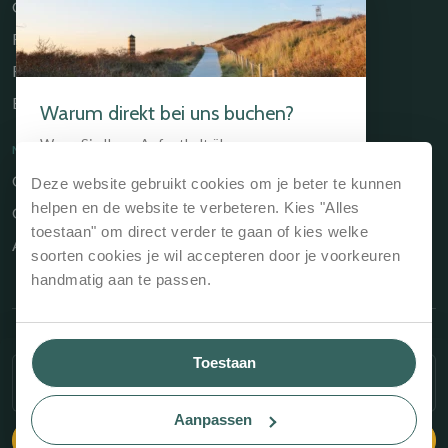
Gastrobar de Timmerfabriek
Restaurant Chabot
Restaurant Catch
Brasserie de Walvis
Warum direkt bei uns buchen?
Wenn Sie Ihren Aufenthalt über unsere
NÜTZLICHE LINKS
Website, über die Website des Hotels oder
Owners Portal
Deze website gebruikt cookies om je beter te kunnen
direkt an der Rezeption buchen, ist das immer
der günstigste Weg.
Wir garantieren den
helpen en de website te verbeteren. Kies "Alles
Geschenkgutschein
besten Preis und den besten Service.
toestaan" om direct verder te gaan of kies welke
Allgemeine Geschäftsbedingungen
soorten cookies je wil accepteren door je voorkeuren
Bestpreisgarantie, immer der günstigste
handmatig aan te passen.
Preis
Keine zusätzlichen Reservierungskosten
Die Möglichkeit günstige Arrangements zu
Copyright © 2026 Kloeg Collection
buchen
Toestaan
UNTERKUNFT WÄHLEN
ZEITRAUM WÄHLEN
und mehr...
Allgemeine Geschäftsbedingungen
Hausordung
Aanpassen
WEITERLESEN
Website: Recranet
VERFÜGBARKEIT PRÜFEN