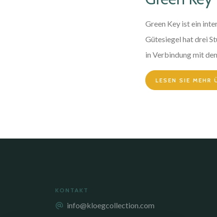
Green Key ist ein int
Gütesiegel hat drei S
in Verbindung mit dem
LESEN SIE MEHR 
KONTAKT
info@kloegcollection.com