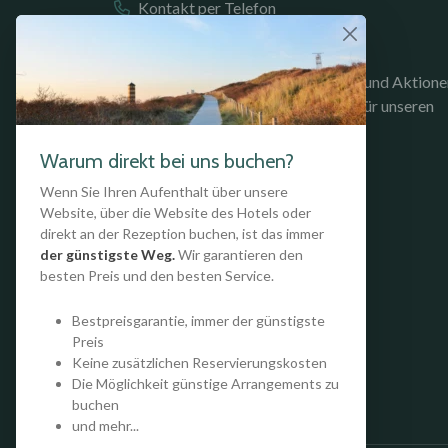
Kontakt per Telefon
BLEIBEN SIE INFORMIERT
Bleiben Sie über unsere Unterkünfte und Aktione
auf dem Laufenden. Melden Sie sich für unseren
Newsletter an!
Warum direkt bei uns buchen?
NEWSLETTER ANMELDUNG
Wenn Sie Ihren Aufenthalt über unsere
Website, über die Website des Hotels oder
direkt an der Rezeption buchen, ist das immer
der günstigste Weg.
Wir garantieren den
besten Preis und den besten Service.
Bestpreisgarantie, immer der günstigste
Preis
Keine zusätzlichen Reservierungskosten
Die Möglichkeit günstige Arrangements zu
buchen
und mehr...