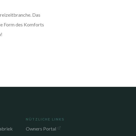
Freizeitbranche. Das
ste Form des Komforts
n!
NÜTZLICHE LINKS
abriek
Owners Portal