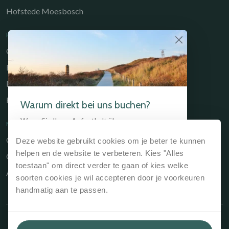
Hofstede Moesbosch
KULINARISCHE
Gastrobar de Timmerfabriek
Restaurant Chabot
Restaurant Catch
Brasserie de Walvis
Warum direkt bei uns buchen?
Wenn Sie Ihren Aufenthalt über unsere
NÜTZLICHE LINKS
Website, über die Website des Hotels oder
Owners Portal
Deze website gebruikt cookies om je beter te kunnen
direkt an der Rezeption buchen, ist das immer
der günstigste Weg.
Wir garantieren den
helpen en de website te verbeteren. Kies "Alles
Geschenkgutschein
besten Preis und den besten Service.
toestaan" om direct verder te gaan of kies welke
Allgemeine Geschäftsbedingungen
soorten cookies je wil accepteren door je voorkeuren
Bestpreisgarantie, immer der günstigste
handmatig aan te passen.
Preis
Keine zusätzlichen Reservierungskosten
Die Möglichkeit günstige Arrangements zu
Copyright © 2026 Kloeg Collection