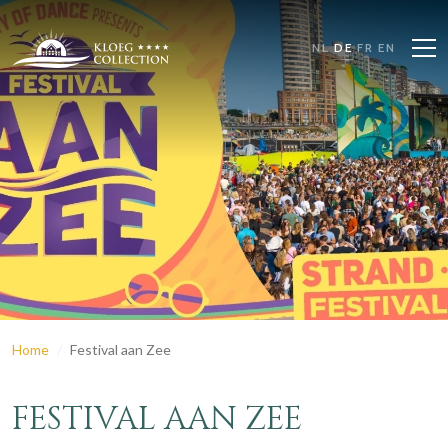
NL
DE
FR
EN
Home
Festival aan Zee
FESTIVAL AAN ZEE