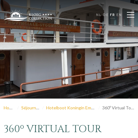
NL
DE
FR
EN
Home
Séjourner
Hotelboot Koningin Emma
360º Virtual Tour
360º VIRTUAL TOUR