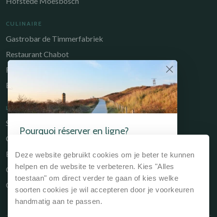
Hofstede Moesbosch
CULINAIRE
Gastrobar de Timmerfabriek
Restaurant Chabot
Restaurant Catch
Brasserie de Walvis
LIENS UTILES
Séjourner
Pourquoi réserver en ligne?
Culinaire
Si vous réservez votre séjour via notre site web
Environs
Deze website gebruikt cookies om je beter te kunnen
ou directement à la réception, c'est toujours
l'option la moins chère.
helpen en de website te verbeteren. Kies "Alles
Owners Portal
toestaan" om direct verder te gaan of kies welke
Contact
Garantie du meilleur prix, donc toujours le
soorten cookies je wil accepteren door je voorkeuren
prix le moins cher
handmatig aan te passen.
Pas de frais de réservation