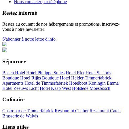
Nous contacter par téléphone
Restez informé
Restez au courant de nos hébergements et promotions, inscrivez-
vous à notre newsletter!
S'abonner à notre lettre d'info
Séjourner
Beach Hotel
Hotel Philippe Suites
Hotel Riet
Hotel St. Joris
Boutique Hotel Rijks
Boutique Hotel Helder
Timmerfabriek
Apartments
Hotel de Timmerfabriek
Hotelboot Koningin Emma
Hotel Zeeuws Licht
Hotel Kaap West
Hofstede Moesbosch
Culinaire
Gastrobar de Timmerfabriek
Restaurant Chabot
Restaurant Catch
Brasserie de Walvis
Liens utiles