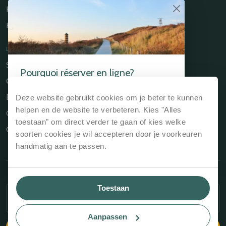
Restaurant Catch
Brasserie de Walvis
LIENS UTILES
Séjourner
Pourquoi réserver en ligne?
Culinaire
Si vous réservez votre séjour via notre site web
Environs
Deze website gebruikt cookies om je beter te kunnen
ou directement à la réception, c'est toujours
l'option la moins chère.
helpen en de website te verbeteren. Kies "Alles
Owners Portal
toestaan" om direct verder te gaan of kies welke
Contact
Garantie du meilleur prix, donc toujours le
soorten cookies je wil accepteren door je voorkeuren
prix le moins cher
handmatig aan te passen.
Pas de frais de réservation
supplémentaires
Possibilité de réserver des arrangements
Copyright © 2026 Kloeg Collection
favorables
Toestaan
SÉLECTIONNEZ UN HÉBERGEMENT
SÉLECTIONNEZ LA PÉRIODE
et plus encore...
Règlement intérieur
Aanpassen
LIRE PLUS
Website: Recranet