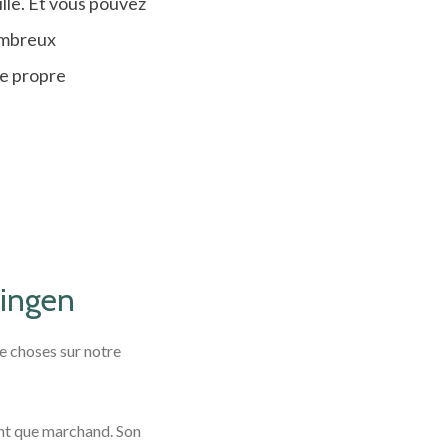
ille. Et vous pouvez
ombreux
re propre
singen
e choses sur notre
ant que marchand. Son