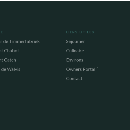
RE
LIENS UTILES
r de Timmerfabriek
Séjourner
nt Chabot
Culinaire
nt Catch
Environs
 de Walvis
Owners Portal
Contact