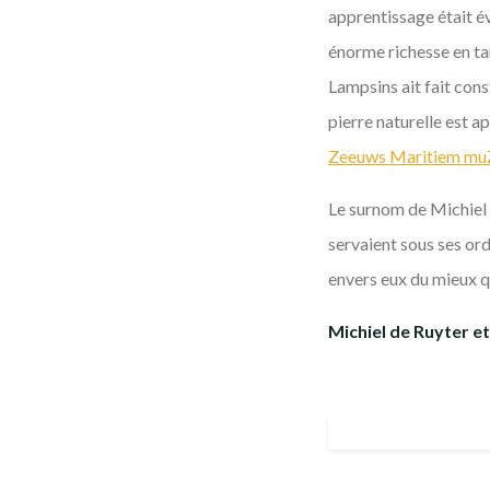
apprentissage était év
énorme richesse en ta
Lampsins ait fait con
pierre naturelle est a
Zeeuws Maritiem m
Le surnom de Michiel d
servaient sous ses ordr
envers eux du mieux qu
Michiel de Ruyter et