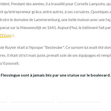
ident. Pendant des années, il a travaillé pour Cornelis Lampsins, q
nt qu'entrepreneur grâce, entre autres, à ses corsaires. Quvelques
struire le domaine de Lammerenburg, une belle maison avec une faç
pparue sur la Nieuwendijk en 1641. Aujourd'hui, le bâtiment fait p
uZEEum
.
e Ruyter était à l'époque "Bestevâer". Ce surnom lui avait été don
es. Il était strict mais juste, prenait soin de ses équipages et remp
'il pouvait.
 Flessingue sont à jamais liés par une statue sur le boulevard.