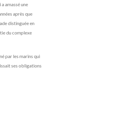
ui a amassé une
 années après que
ade distinguée en
artie du complexe
né par les marins qui
lissait ses obligations